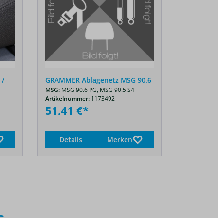
 /
GRAMMER Ablagenetz MSG 90.6
GRAMMER 
MSG:
MSG 90.6 PG,
MSG 90.5 S4
90.6
Artikelnummer:
1173492
MSG:
MSG 9
51,41 €*
Artikelnum
112,67
Details
Merken
Detail
s