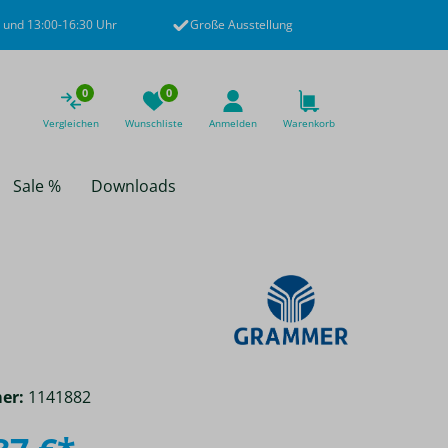
 und 13:00-16:30 Uhr
Große Ausstellung
0
0
Vergleichen
Wunschliste
Anmelden
Warenkorb
Sale %
Downloads
er:
1141882