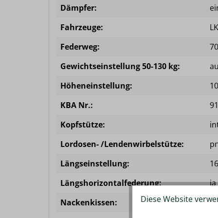
Dämpfer:
ei
Fahrzeuge:
L
Federweg:
7
Gewichtseinstellung 50-130 kg:
a
Höheneinstellung:
1
KBA Nr.:
9
Kopfstütze:
in
Lordosen- /Lendenwirbelstütze:
pn
Längseinstellung:
1
Längshorizontalfederung:
ja
Diese Website verwen
Nackenkissen:
op