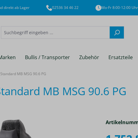
d direkt ab Lager
02536 34 46 22
Mo-Fr 8:00-12:00 Uhr
Marken
Bullis / Transporter
Zubehör
Ersatzteile
Standard MB MSG 90.6 PG
tandard MB MSG 90.6 PG
Artikelnumm