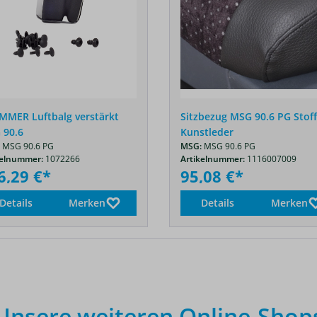
MER Luftbalg verstärkt
Sitzbezug MSG 90.6 PG Stoff
 90.6
Kunstleder
MSG 90.6 PG
MSG:
MSG 90.6 PG
kelnummer:
1072266
Artikelnummer:
1116007009
6,29 €*
95,08 €*
Details
Merken
Details
Merken
Unsere weiteren Online-Shop