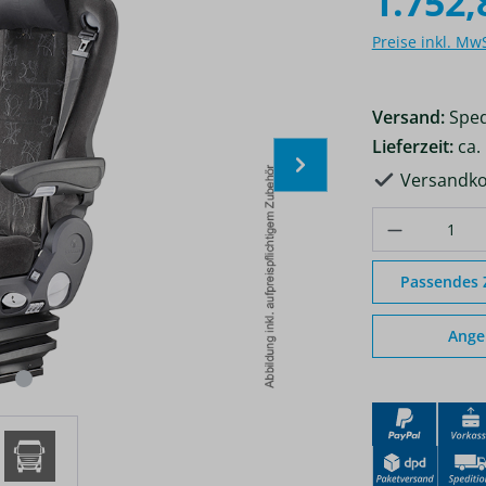
1.752,
Preise inkl. Mw
Versand:
Sped
Lieferzeit:
ca.
Versandko
Produkt A
Passendes
Ange