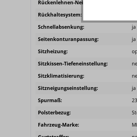
Rückenlehnen-Neigungseinstellung:
ja
Rückhaltesystem:
in
Schnellabsenkung:
ja
Seitenkonturanpassung:
ja
Sitzheizung:
op
Sitzkissen-Tiefeneinstellung:
ne
Sitzklimatisierung:
ne
Sitzneigungseinstellung:
ja
Spurmaß:
2
Polsterbezug:
St
Fahrzeug-Marke:
M