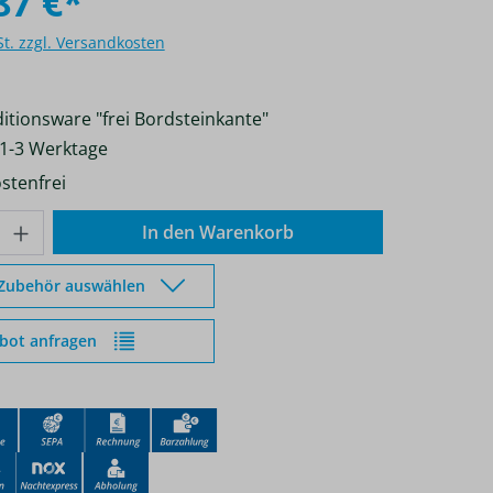
87 €*
St. zzgl. Versandkosten
itionsware "frei Bordsteinkante"
 1-3 Werktage
stenfrei
nzahl: Gib den gewünschten Wert ein od
In den Warenkorb
 Zubehör auswählen
bot anfragen