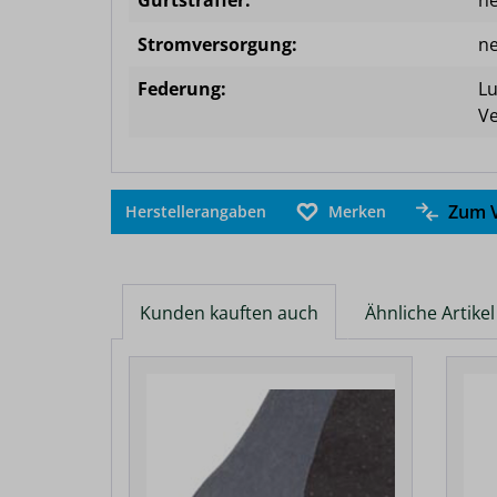
Gurtstraffer:
ne
Stromversorgung:
ne
Federung:
Lu
V
Zum V
Herstellerangaben
Merken
Kunden kauften auch
Ähnliche Artikel
Produktgalerie überspringen