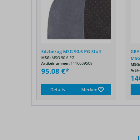
 Airvent
Sitzbezug MSG 90.6 PG Stoff
GRAM
MSG:
MSG 90.6 PG
MSG
09
Artikelnummer:
1116009509
MSG:
95,08 €*
Arti
14
rken
Details
Merken