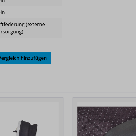
in
in
ftfederung (externe
ersorgung)
ergleich hinzufügen