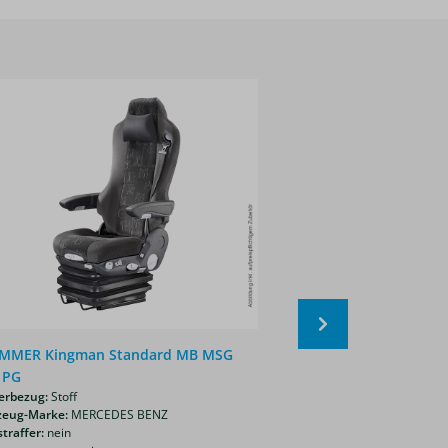
MMER Kingman Standard MB MSG
GRAMMER Anschlagp
Artikelnummer:
200072
 PG
1,33 €*
erbezug:
Stoff
zeug-Marke:
MERCEDES BENZ
traffer:
nein