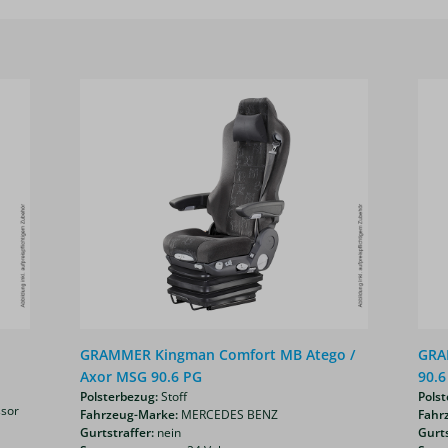
GRAMMER Kingman Comfort MB Atego /
GRA
Axor MSG 90.6 PG
90.6
Polsterbezug:
Stoff
Polst
ssor
Fahrzeug-Marke:
MERCEDES BENZ
Fahr
Gurtstraffer:
nein
Gurts