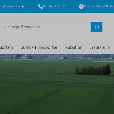
d direkt ab Lager
02536 34 46 22
Mo-Fr 8:00-12:00 Uhr
Marken
Bullis / Transporter
Zubehör
Ersatzteile